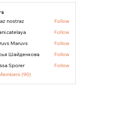
rs
az nostraz
Follow
ostraz
ani.catelaya
Follow
atelaya
ruvs Maruvs
Follow
рья Шайденкова
Follow
ssa Sporer
Follow
 Members (90)