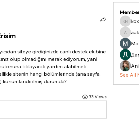
Membe
kox
koxaz n
aul
Erisim
aulani.c
Ma
cıdan siteye girdiğinizde canlı destek ekibine 
Да
cınız olup olmadığını merak ediyorum, yani 
Ani
utonuna tıklayarak yardım alabilmek 
kle sitenin hangi bölümlerinde (ana sayfa, 
See All
a) konumlandırılmış durumda?
33 Views