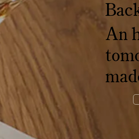
Bac
An h
tomo
mad