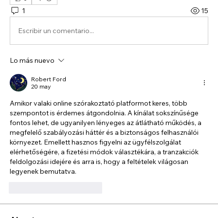
1
15
Escribir un comentario...
Lo más nuevo
Robert Ford
20 may
Amikor valaki online szórakoztató platformot keres, több 
szempontot is érdemes átgondolnia. A kínálat sokszínűsége 
fontos lehet, de ugyanilyen lényeges az átlátható működés, a 
megfelelő szabályozási háttér és a biztonságos felhasználói 
környezet. Emellett hasznos figyelni az ügyfélszolgálat 
elérhetőségére, a fizetési módok választékára, a tranzakciók 
feldolgozási idejére és arra is, hogy a feltételek világosan 
legyenek bemutatva.
Me gusta
Reaccionar